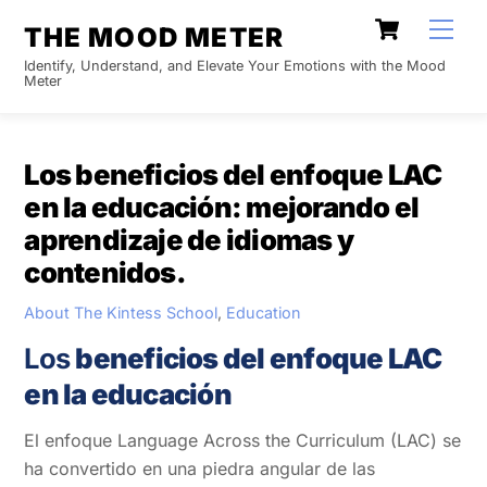
Skip
Cart
Men
THE MOOD METER
to
Identify, Understand, and Elevate Your Emotions with the Mood
content
Meter
Los beneficios del enfoque LAC
en la educación: mejorando el
aprendizaje de idiomas y
contenidos.
About The Kintess School
,
Education
Los
beneficios del enfoque LAC
en la educación
El enfoque Language Across the Curriculum (LAC) se
ha convertido en una piedra angular de las