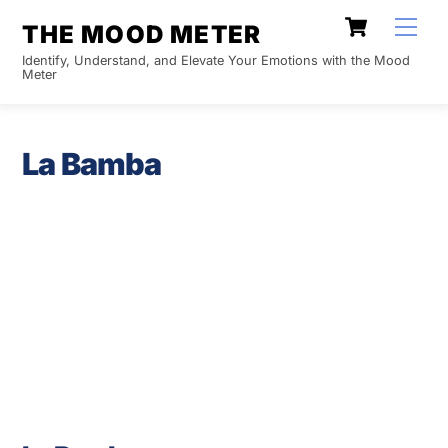
Skip
Cart
Men
THE MOOD METER
to
Identify, Understand, and Elevate Your Emotions with the Mood
content
Meter
La Bamba