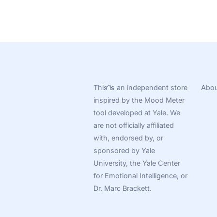
Back
This is an independent store
Abou
To
inspired by the Mood Meter
Top
tool developed at Yale. We
are not officially affiliated
with, endorsed by, or
sponsored by Yale
University, the Yale Center
for Emotional Intelligence, or
Dr. Marc Brackett.