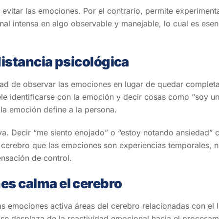
ni evitar las emociones. Por el contrario, permite experime
l intensa en algo observable y manejable, lo cual es esenc
distancia psicológica
cidad de observar las emociones en lugar de quedar comple
e identificarse con la emoción y decir cosas como “soy un
 la emoción define a la persona.
. Decir “me siento enojado” o “estoy notando ansiedad” cr
l cerebro que las emociones son experiencias temporales, n
nsación de control.
s calma el cerebro
s emociones activa áreas del cerebro relacionadas con el l
l se desplaza de la reactividad emocional hacia el procesam