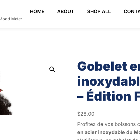
HOME
ABOUT
SHOP ALL
CONT
e Mood Meter
Gobelet e
inoxydab
– Édition
$
28.00
Profitez de vos boissons 
en acier inoxydable du M