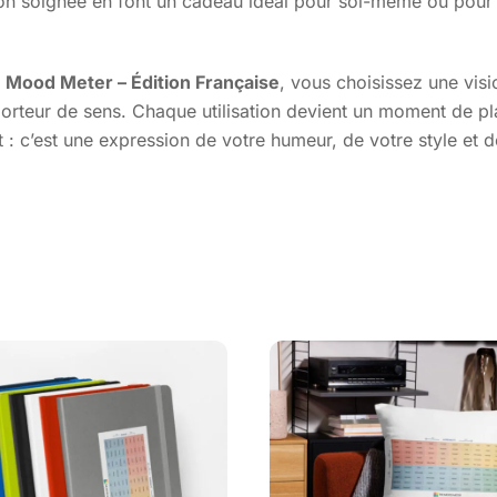
ion soignée en font un cadeau idéal pour soi-même ou pour u
u Mood Meter – Édition Française
, vous choisissez une vis
 porteur de sens. Chaque utilisation devient un moment de p
et : c’est une expression de votre humeur, de votre style e