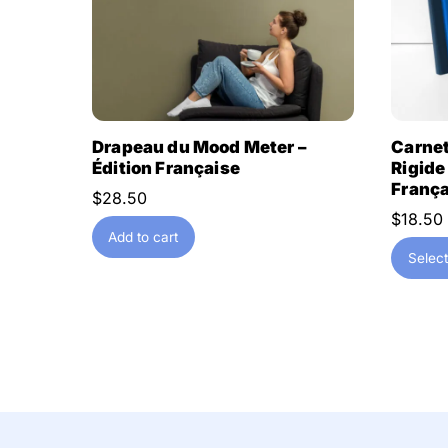
Drapeau du Mood Meter –
Carnet
Édition Française
Rigide
França
$
28.50
$
18.50
Add to cart
Select