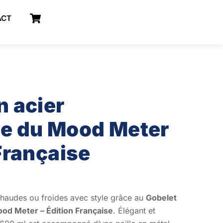
Cart
ACT
n acier
le du Mood Meter
 Française
chaudes ou froides avec style grâce au
Gobelet
ood Meter – Édition Française
. Élégant et