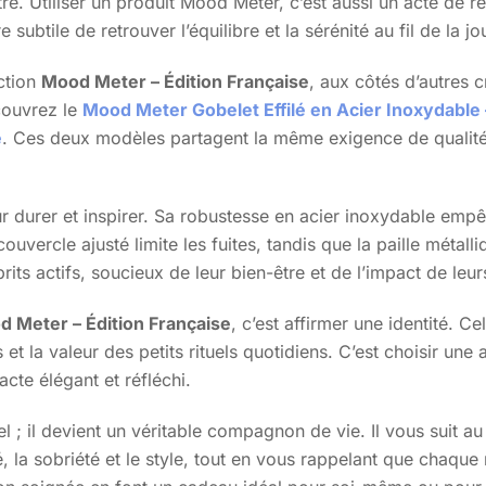
re. Utiliser un produit Mood Meter, c’est aussi un acte de 
subtile de retrouver l’équilibre et la sérénité au fil de la jo
ection
Mood Meter – Édition Française
, aux côtés d’autres 
couvrez le
Mood Meter Gobelet Effilé en Acier Inoxydable 
e
. Ces deux modèles partagent la même exigence de qualité 
durer et inspirer. Sa robustesse en acier inoxydable empêch
uvercle ajusté limite les fuites, tandis que la paille métall
its actifs, soucieux de leur bien-être et de l’impact de leur
d Meter – Édition Française
, c’est affirmer une identité. 
 et la valeur des petits rituels quotidiens. C’est choisir u
cte élégant et réfléchi.
 ; il devient un véritable compagnon de vie. Il vous suit au t
té, la sobriété et le style, tout en vous rappelant que chaq