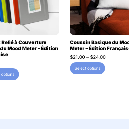
 Relié à Couverture
Coussin Basique du Mo
 du Mood Meter – Édition
Meter – Édition Français
ise
Price
$
21.00
–
$
24.00
range:
This
Select options
$21.00
This
product
 options
through
product
has
$24.00
has
multiple
multiple
variants.
variants.
The
The
options
options
may
may
be