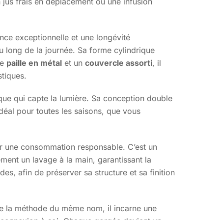
 jus frais en déplacement ou une infusion
nce exceptionnelle et une longévité
u long de la journée. Sa forme cylindrique
ne
paille en métal
et un
couvercle assorti
, il
stiques.
lique qui capte la lumière. Sa conception double
idéal pour toutes les saisons, que vous
ger une consommation responsable. C’est un
ement un lavage à la main, garantissant la
des, afin de préserver sa structure et sa finition
 de la méthode du même nom, il incarne une