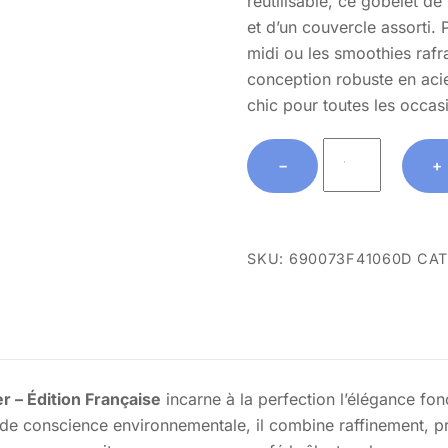
réutilisable, ce gobelet d
et d’un couvercle assorti. P
midi ou les smoothies rafr
conception robuste en aci
chic pour toutes les occas
Gobelet
−
+
en
acier
inoxydable
du
SKU:
690073F41060D
CAT
Mood
Meter
–
Édition
Française
 – Édition Française
incarne à la perfection l’élégance fon
quantity
 conscience environnementale, il combine raffinement, prati