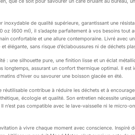
en, que ce soit pour savourer un café brûlant au bureau, un
 inoxydable de qualité supérieure, garantissant une résista
oz (600 ml), il s’adapte parfaitement à vos besoins tout a
main confortable et une allure contemporaine. Livré avec u
et élégante, sans risque d’éclaboussures ni de déchets pla
é : une silhouette pure, une finition lisse et un éclat métal
s longtemps, assurant un confort thermique optimal. Il est 
 matins d’hiver ou savourer une boisson glacée en été.
 réutilisable contribue à réduire les déchets et à encoura
thétique, écologie et qualité. Son entretien nécessite uniqu
 Il n’est pas compatible avec le lave-vaisselle ni le micro-on
invitation à vivre chaque moment avec conscience. Inspiré